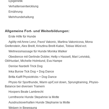
Epigenetik
Verhaltensentwicklung
Ernährung
Mehrhundehaltung
Allgemeine Fort- und Weiterbildungen:
Erste Hilfe für Hunde
Agility mit Anne Lenz, Pavol Vakonic, Martina Vakonicova, Mona
Grefenstein, Alex Breitl, Krisztina Breitl-Kabei, Tobias Wüst ect.
Wellnessmassage für Hunde Monika Walker
Obedience mit Gerlinde Dobler, Hetty v Hasselt, Mari Leiviskä,
OiliHuotari, Michelle Holmlund, Eva Hampe
Denise Nardelli Trick Dog
Inka Burow Tick Dog + Dog Dance
Britta Kalff Physiotricks + Dog Dance
Physio für Sporthunde, Warm up/Cool down, Sprungtraining, Physio-
Balance bei diversen Trainern
Hoopers Beate Lambrecht
Lerntheorie Hunde Stepahnie la Motte
Ausdrucksverhalten Hunde Stephanie la Motte
Welpen in Bewegung