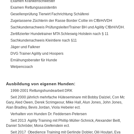
Examen Krankenschwester
Examen Rettungsassistentin
Gesellenprüfung Tierwirt Fachrichtung Schäferei
Zugelassene Züchterin der Rasse Border Collie im CfBrH/VDH
Sachkundenachweis Prüfungsleiter/Trainer BH und Agility CfBrH/VDH.
Zertifizierter Hundetrainer MTA Schleswig Holstein nach § 11
Sachkundenachweis Kleintiere nach §11
Jäger und Falkner
DVG Trainer Agility und Hoopers
Ernähungsberater für Hunde
Welpencoach
Ausbildung von eigenen Hunden:
1998-2001 Rettungshundearbeit DRK
Seit 2000 jährlich mehrfache Hüteseminare mit Bobby Dalziel, Con Mc
Gary, Aled Owen, Derek Scrimgeour, Mike Hall, Alun Jones, John Jones,
Alan Bradley, Bevis Jordan, Viola Hebeler ect.
Verhalten von Hunden Dr. Feddersen-Petersen
Seit 2013 Agility Training mit Phillip Müller-Schnick, Alexander Beitl,
Daniel Schröder, Mona Grefenstein ect.
Seit 2017 Obedience Training mit Gerlinde Dobler, Oili Houtari, Eva